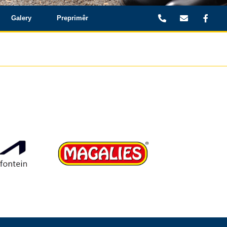
Galery
Preprimêr