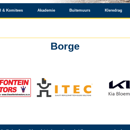
l & Komitees
Akademie
Buitemuurs
Kleredrag
Borge