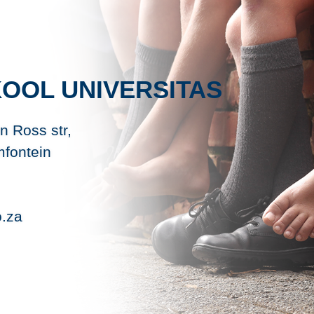
OOL UNIVERSITAS
n Ross str,
mfontein
o.za